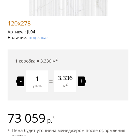
120x278
Артикул:
JL04
Наличие:
под заказ
2
1 коробка =
3.336
м
3.336
=
-
+
2
упак
м
73 059
*
р.
Цена будет уточнена менеджером после оформления
заказа