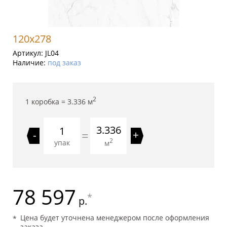
120x278
Артикул:
JL04
Наличие:
под заказ
2
1 коробка =
3.336
м
3.336
=
-
+
2
упак
м
78 597
*
р.
Цена будет уточнена менеджером после оформления
заказа