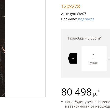
120x278
Артикул:
WA07
Наличие:
под заказ
2
1 коробка =
3.336
м
-
упак
80 498
*
р.
Цена будет уточнена мен
в зависимости от необход