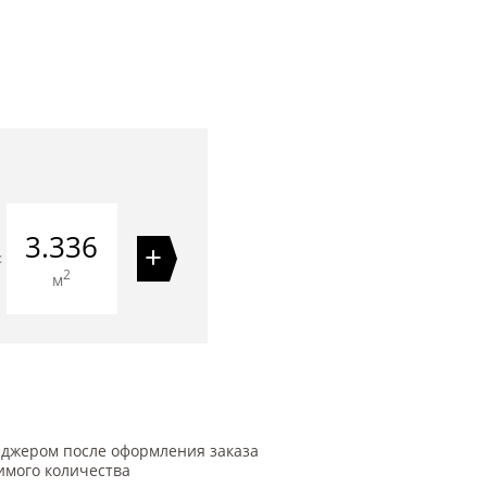
3.336
+
=
2
м
еджером после оформления заказа
имого количества