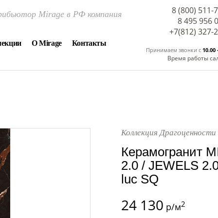
8 (800) 511-
ибьютор Mirage в РФ компания
8 495 956 
+7(812) 327-
лекции
О Mirage
Контакты
Принимаем звонки c
10.00 
Время работы са
Коллекция Драгоценности 
Керамогранит M
2.0 / JEWELS 2.
luc SQ
24 130
2
р/м