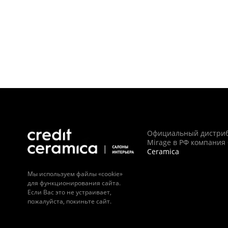
Официальный дистри
Mirage в РФ компания
Ceramica
Мы используем файлы «cookie»
для функционирования сайта.
Если Вас это не устраивает,
пожалуйста, покиньте сайт.