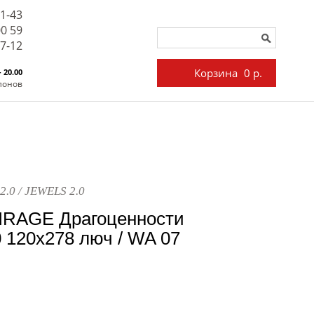
71-43
00 59
27-12
Корзина
0 р.
- 20.00
лонов
2.0 / JEWELS 2.0
IRAGE Драгоценности
0 120x278 люч / WA 07