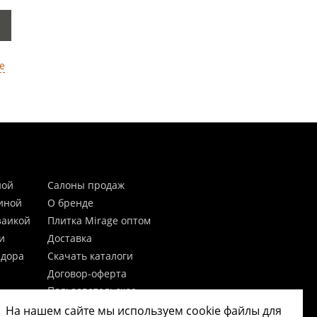
е
ной
Салоны продаж
тиной
О бренде
заикой
Плитка Mirage оптом
и
Доставка
идора
Скачать каталоги
Договор-оферта
Пользовательское
соглашение
На нашем сайте мы используем cookie файлы для
цы