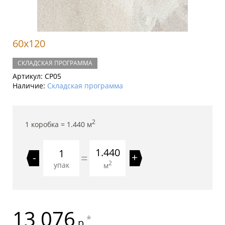
60x120
СКЛАДСКАЯ ПРОГРАММА
Артикул:
CP05
Наличие:
Складская программа
2
1 коробка =
1.440
м
1.440
=
-
+
2
упак
м
13 076
*
р.