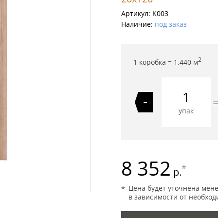
Артикул:
K003
Наличие:
под заказ
2
1 коробка =
1.440
м
-
упак
8 352
*
р.
Цена будет уточнена мен
в зависимости от необход