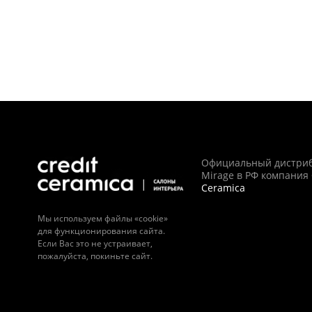
Официальный дистри
Mirage в РФ компания
Ceramica
Мы используем файлы «cookie»
для функционирования сайта.
Если Вас это не устраивает,
пожалуйста, покиньте сайт.