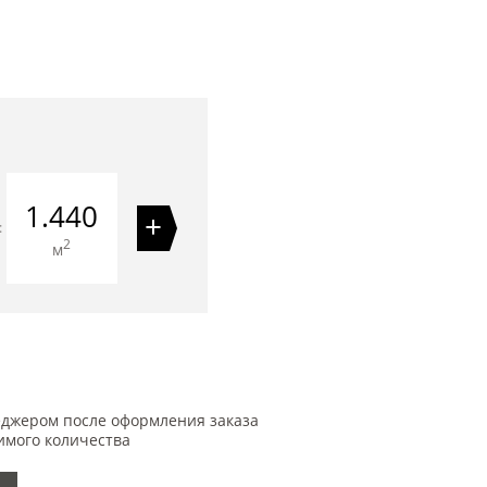
1.440
+
=
2
м
еджером после оформления заказа
имого количества