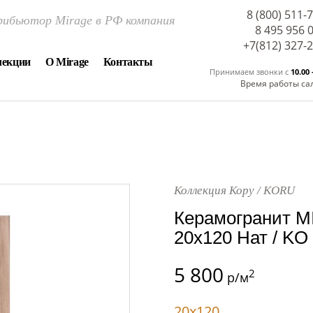
8 (800) 511-
ибьютор Mirage в РФ компания
8 495 956 
+7(812) 327-
лекции
О Mirage
Контакты
Принимаем звонки c
10.00 
Время работы са
Коллекция Кору / KORU
Керамогранит M
20x120 Нат / KO
5 800
2
р/м
20x120