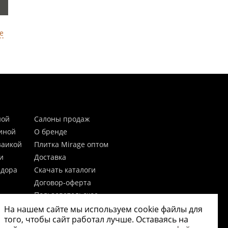
е
ной
Салоны продаж
тиной
О бренде
заикой
Плитка Mirage оптом
и
Доставка
идора
Скачать каталоги
Договор-оферта
Пользовательское
соглашение
На нашем сайте мы используем cookie файлы для
цы
Согласие на обработку
того, чтобы сайт работал лучше. Оставаясь на
персональных данных
 20мм)