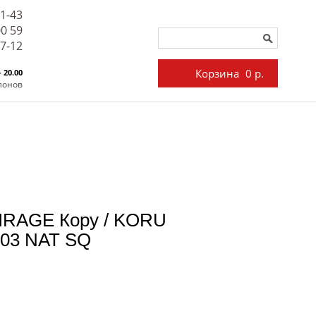
71-43
00 59
27-12
Корзина
0 р.
- 20.00
лонов
IRAGE Кору / KORU
 03 NAT SQ