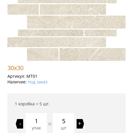
30x30
Артикул:
MT01
Наличие:
под заказ
1 коробка =
5
шт.
5
=
-
+
упак
шт