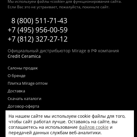
Мы используем файлы «cookie» для функционирования сайта.
Если Вас это не устраивает, пожалуйста, покиньте сайт.
8 (800) 511-71-43
+7 (495) 956-00-59
+7 (812) 327-27-12
Официальный дистрибьютор Mirage в РФ компания
Credit Ceramica
Салоны продаж
О бренде
Плитка Mirage оптом
Доставка
Скачать каталоги
Договор-оферта
Пользовательское соглашение
На нашем сайте мы используем cookie файлы для того,
Согласие на обработку персональных данных
чтобы сайт работал лучше. Оставаясь на сайте, вы
соглашаетесь на использование
файлов cookie
и
Согласие на получение рекламных материалов
передачей данных службам веб-аналитики.
Политика использования файлов cookie на сайте