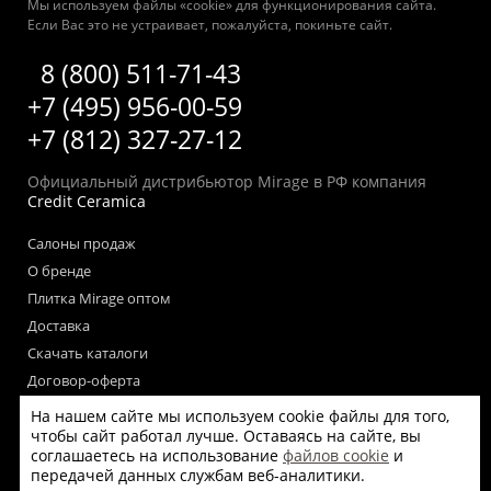
Мы используем файлы «cookie» для функционирования сайта.
Если Вас это не устраивает, пожалуйста, покиньте сайт.
8 (800) 511-71-43
+7 (495) 956-00-59
+7 (812) 327-27-12
Официальный дистрибьютор Mirage в РФ компания
Credit Ceramica
Салоны продаж
О бренде
Плитка Mirage оптом
Доставка
Скачать каталоги
Договор-оферта
Пользовательское соглашение
На нашем сайте мы используем cookie файлы для того,
Согласие на обработку персональных данных
чтобы сайт работал лучше. Оставаясь на сайте, вы
соглашаетесь на использование
файлов cookie
и
Согласие на получение рекламных материалов
передачей данных службам веб-аналитики.
Политика использования файлов cookie на сайте