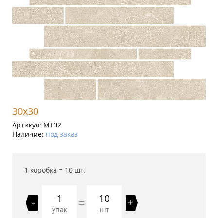
30x30
Артикул:
MT02
Наличие:
под заказ
1 коробка =
10
шт.
10
=
-
+
упак
шт