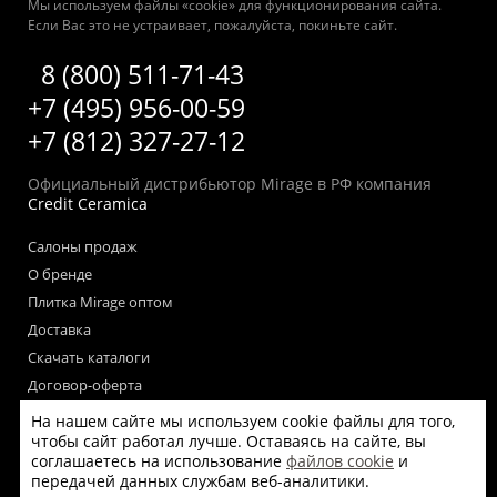
Мы используем файлы «cookie» для функционирования сайта.
Если Вас это не устраивает, пожалуйста, покиньте сайт.
8 (800) 511-71-43
+7 (495) 956-00-59
+7 (812) 327-27-12
Официальный дистрибьютор Mirage в РФ компания
Credit Ceramica
Салоны продаж
О бренде
Плитка Mirage оптом
Доставка
Скачать каталоги
Договор-оферта
Пользовательское соглашение
На нашем сайте мы используем cookie файлы для того,
Согласие на обработку персональных данных
чтобы сайт работал лучше. Оставаясь на сайте, вы
соглашаетесь на использование
файлов cookie
и
Согласие на получение рекламных материалов
передачей данных службам веб-аналитики.
Политика использования файлов cookie на сайте