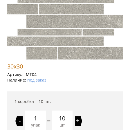
30x30
Артикул:
MT04
Наличие:
под заказ
1 коробка =
10
шт.
10
=
-
+
упак
шт