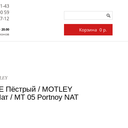
71-43
00 59
27-12
Корзина
0 р.
- 20.00
лонов
LEY
E Пёстрый / MOTLEY
ат / MT 05 Portnoy NAT