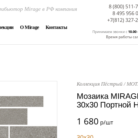
8 (800) 511-
ибьютор Mirage в РФ компания
8 495 956 
+7(812) 327-
лекции
О Mirage
Контакты
Принимаем звонки c
10.00 
Время работы са
Коллекция Пёстрый / MOT
Мозаика MIRAG
30x30 Портной Н
1 680
р/шт
30x30