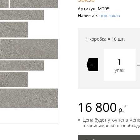
Артикул:
MT05
Наличие:
под заказ
1 коробка =
10
шт.
-
упак
16 800
*
р.
Цена будет уточнена мен
в зависимости от необход