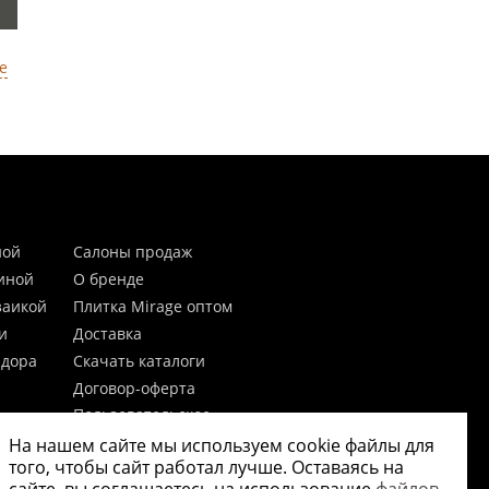
е
ной
Салоны продаж
тиной
О бренде
заикой
Плитка Mirage оптом
и
Доставка
идора
Скачать каталоги
Договор-оферта
Пользовательское
соглашение
На нашем сайте мы используем cookie файлы для
цы
Согласие на обработку
того, чтобы сайт работал лучше. Оставаясь на
персональных данных
 20мм)