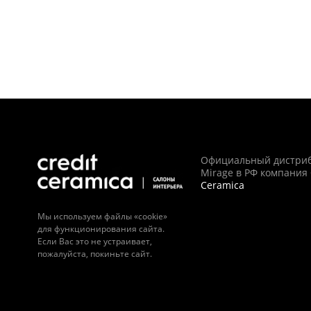
Официальный дистри
Mirage в РФ компания
Ceramica
Мы используем файлы «cookie»
для функционирования сайта.
Если Вас это не устраивает,
пожалуйста, покиньте сайт.