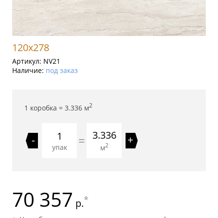
120x278
Артикул:
NV21
Наличие:
под заказ
2
1 коробка =
3.336
м
3.336
=
-
+
2
упак
м
70 357
*
р.