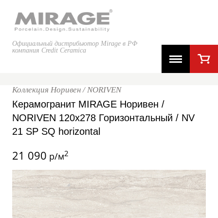
Официальный дистрибьютор Mirage в РФ
компания Credit Ceramica
Коллекция Норивен / NORIVEN
Керамогранит MIRAGE Норивен /
NORIVEN 120x278 Горизонтальный / NV
21 SP SQ horizontal
21 090
2
р/м