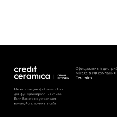
Официальный дистри
Mirage в РФ компания
Ceramica
Мы используем файлы «cookie»
для функционирования сайта.
Если Вас это не устраивает,
пожалуйста, покиньте сайт.