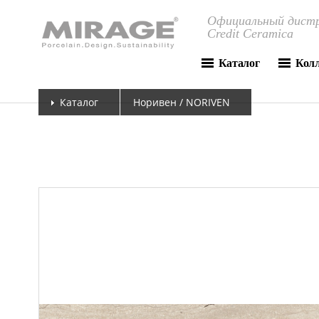
Официальный дистр
Credit Ceramica
Каталог
Кол
Каталог
Норивен / NORIVEN