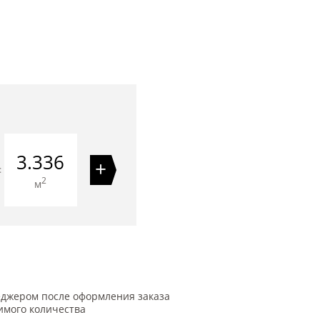
3.336
+
=
2
м
еджером после оформления заказа
имого количества