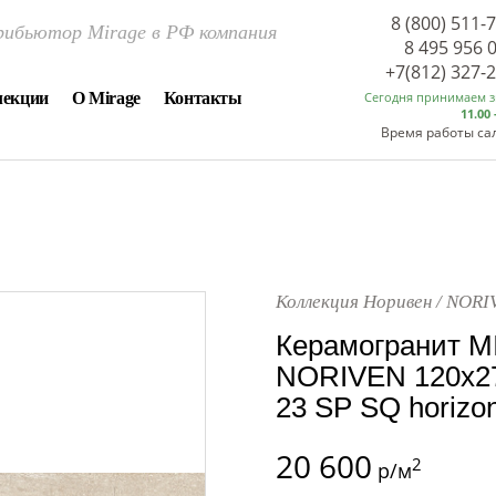
8 (800) 511-
ибьютор Mirage в РФ компания
8 495 956 
+7(812) 327-
лекции
О Mirage
Контакты
Сегодня принимаем 
11.00 
Время работы са
Коллекция Норивен / NORI
Керамогранит M
NORIVEN 120x27
23 SP SQ horizon
20 600
2
р/м