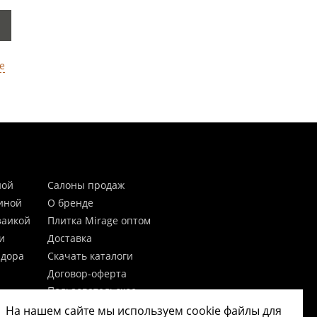
е
ной
Салоны продаж
тиной
О бренде
заикой
Плитка Mirage оптом
и
Доставка
идора
Скачать каталоги
Договор-оферта
Пользовательское
соглашение
На нашем сайте мы используем cookie файлы для
цы