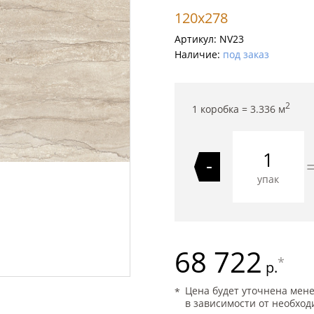
120x278
Артикул:
NV23
Наличие:
под заказ
2
1 коробка =
3.336
м
-
упак
68 722
*
р.
Цена будет уточнена мен
в зависимости от необход