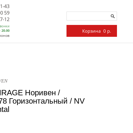
71-43
00 59
27-12
звонки
Корзина
0 р.
- 20.00
лонов
VEN
IRAGE Норивен /
8 Горизонтальный / NV
tal