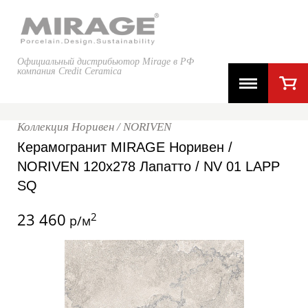
Официальный дистрибьютор Mirage в РФ
компания Credit Ceramica
Коллекция Норивен / NORIVEN
Керамогранит MIRAGE Норивен /
NORIVEN 120x278 Лапатто / NV 01 LAPP
SQ
23 460
2
р/м