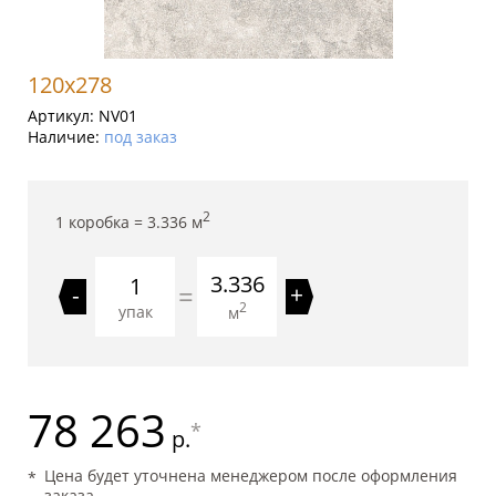
120x278
Артикул:
NV01
Наличие:
под заказ
2
1 коробка =
3.336
м
3.336
=
-
+
2
упак
м
78 263
*
р.
Цена будет уточнена менеджером после оформления
заказа