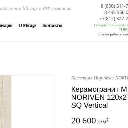
8 (800) 511-
ибьютор Mirage в РФ компания
8 495 956 
+7(812) 327-
лекции
О Mirage
Контакты
Сегодня принимаем 
11.00 
Время работы са
Коллекция Норивен / NORI
Керамогранит M
NORIVEN 120x27
SQ Vertical
20 600
2
р/м