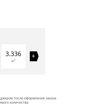
3.336
+
=
2
м
еджером после оформления заказа
имого количества