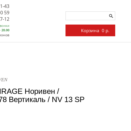
71-43
00 59
27-12
звонки
Корзина
0 р.
- 20.00
лонов
VEN
IRAGE Норивен /
8 Вертикаль / NV 13 SP