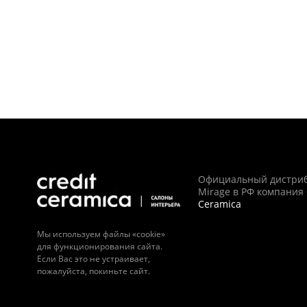
Официальный дистри
Mirage в РФ компания
Ceramica
Мы используем файлы «cookie»
для функционирования сайта.
Если Вас это не устраивает,
пожалуйста, покиньте сайт.