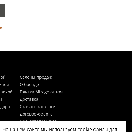
е
ной
Салоны продаж
тиной
О бренде
заикой
Плитка Mirage оптом
и
Доставка
идора
Скачать каталоги
Договор-оферта
Пользовательское
соглашение
На нашем сайте мы используем cookie файлы для
цы