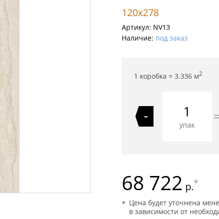
120x278
Артикул:
NV13
Наличие:
под заказ
2
1 коробка =
3.336
м
-
упак
68 722
*
р.
Цена будет уточнена мен
в зависимости от необход