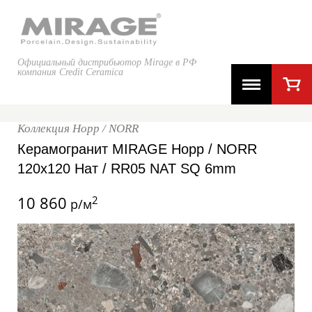
Официальный дистрибьютор Mirage в РФ
компания Credit Ceramica
Коллекция Норр / NORR
Керамогранит MIRAGE Норр / NORR
120x120 Нат / RR05 NAT SQ 6mm
10 860
2
р/м