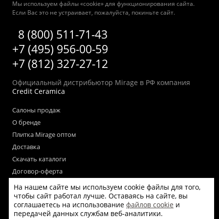
Мы используем файлы «cookie» для функционирования сайта.
Если Вас это не устраивает, пожалуйста, покиньте сайт.
8 (800) 511-71-43
+7 (495) 956-00-59
+7 (812) 327-27-12
Официальный дистрибьютор Mirage в РФ компания
Credit Ceramica
Салоны продаж
О бренде
Плитка Mirage оптом
Доставка
Скачать каталоги
Договор-оферта
Пользовательское соглашение
На нашем сайте мы используем cookie файлы для того,
Согласие на обработку персональных данных
чтобы сайт работал лучше. Оставаясь на сайте, вы
соглашаетесь на использование
файлов cookie
и
Согласие на получение рекламных материалов
передачей данных службам веб-аналитики.