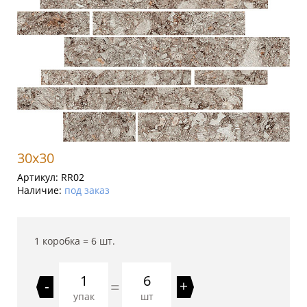
30x30
Артикул:
RR02
Наличие:
под заказ
1 коробка =
6
шт.
6
=
-
+
упак
шт