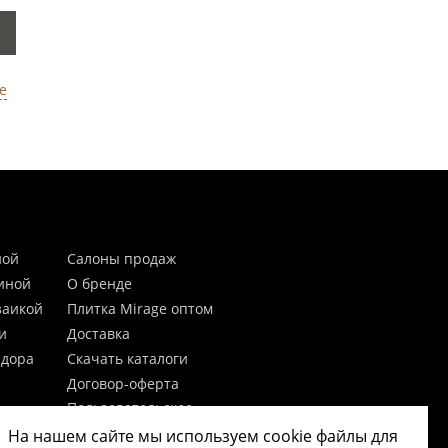
е
ной
Салоны продаж
тиной
О бренде
заикой
Плитка Mirage оптом
и
Доставка
идора
Скачать каталоги
Договор-оферта
Пользовательское
соглашение
На нашем сайте мы используем cookie файлы для
цы
Согласие на обработку