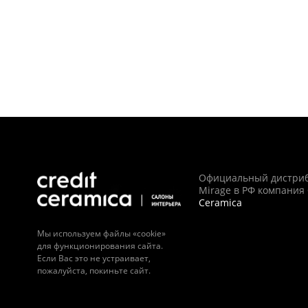
Официальный дистри
Mirage в РФ компания
Ceramica
Мы используем файлы «cookie»
для функционирования сайта.
Если Вас это не устраивает,
пожалуйста, покиньте сайт.