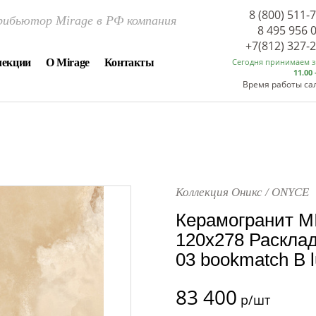
8 (800) 511-
ибьютор Mirage в РФ компания
8 495 956 
+7(812) 327-
лекции
О Mirage
Контакты
Сегодня принимаем 
11.00 
Время работы са
Коллекция Оникс / ONYCE
Керамогранит M
120x278 Расклад
03 bookmatch B 
83 400
р/шт