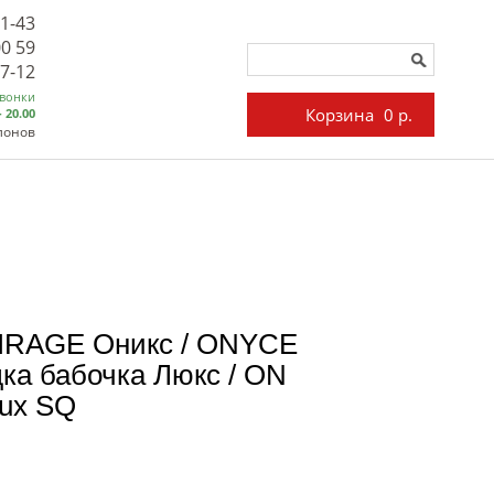
71-43
00 59
27-12
звонки
Корзина
0 р.
- 20.00
лонов
IRAGE Оникс / ONYCE
ка бабочка Люкс / ON
lux SQ