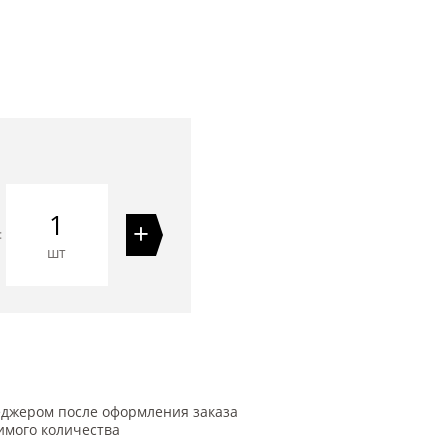
1
+
=
шт
еджером после оформления заказа
имого количества