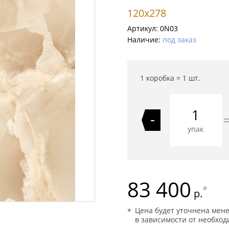
120x278
Артикул:
0N03
Наличие:
под заказ
1 коробка =
1
шт.
-
упак
83 400
*
р.
Цена будет уточнена мен
в зависимости от необход