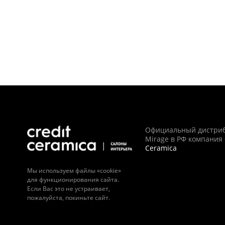
Официальный дистри
Mirage в РФ компания
Ceramica
Мы используем файлы «cookie»
для функционирования сайта.
Если Вас это не устраивает,
пожалуйста, покиньте сайт.