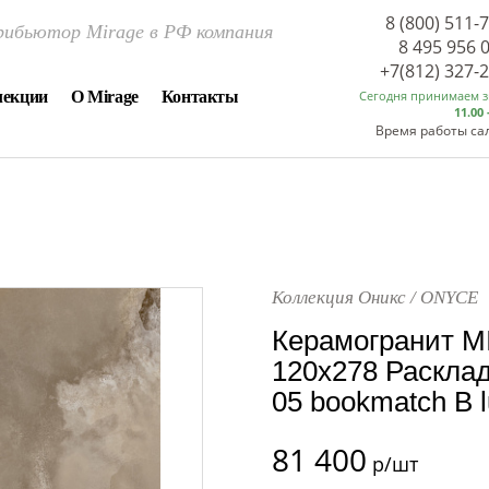
8 (800) 511-
ибьютор Mirage в РФ компания
8 495 956 
+7(812) 327-
лекции
О Mirage
Контакты
Сегодня принимаем 
11.00 
Время работы са
Коллекция Оникс / ONYCE
Керамогранит M
120x278 Расклад
05 bookmatch B 
81 400
р/шт