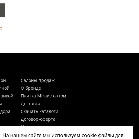
е
ной
Салоны продаж
тиной
О бренде
заикой
Плитка Mirage оптом
и
Доставка
идора
Скачать каталоги
Договор-оферта
Пользовательское
соглашение
На нашем сайте мы используем cookie файлы для
цы
Согласие на обработку