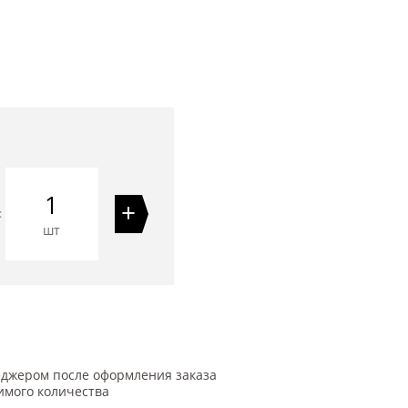
1
+
=
шт
еджером после оформления заказа
имого количества