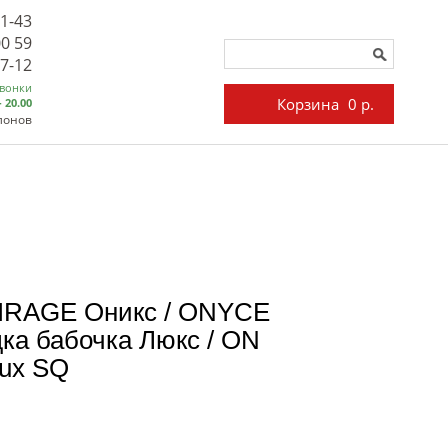
71-43
00 59
27-12
звонки
Корзина
0 р.
- 20.00
лонов
IRAGE Оникс / ONYCE
ка бабочка Люкс / ON
lux SQ