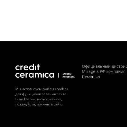
Официальный дистри
Mirage в РФ компания
Ceramica
Мы используем файлы «cookie»
для функционирования сайта.
Если Вас это не устраивает,
пожалуйста, покиньте сайт.