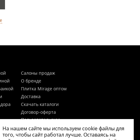
е
ной
Салоны продаж
тиной
О бренде
заикой
Плитка Mirage оптом
и
Доставка
идора
Скачать каталоги
Договор-оферта
Пользовательское
соглашение
На нашем сайте мы используем cookie файлы для
цы
Согласие на обработку
того, чтобы сайт работал лучше. Оставаясь на
персональных данных
 20мм)