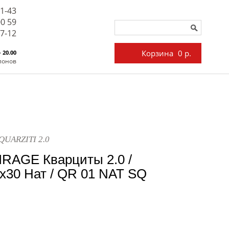
71-43
00 59
27-12
Корзина
0 р.
- 20.00
лонов
 QUARZITI 2.0
IRAGE Кварциты 2.0 /
x30 Нат / QR 01 NAT SQ