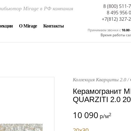
8 (800) 511-
ибьютор Mirage в РФ компания
8 495 956 
+7(812) 327-
лекции
О Mirage
Контакты
Принимаем звонки c
10.00 
Время работы са
Коллекция Кварциты 2.0 /
Керамогранит M
QUARZITI 2.0 20
10 090
2
р/м
20x30