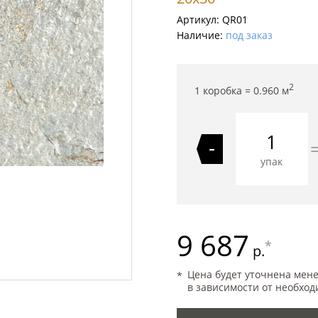
Артикул:
QR01
Наличие:
под заказ
2
1 коробка =
0.960
м
-
упак
9 687
*
р.
Цена будет уточнена мен
в зависимости от необход