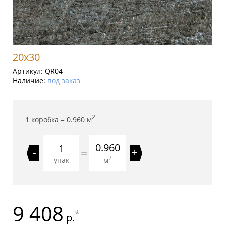
20x30
Артикул:
QR04
Наличие:
под заказ
2
1 коробка =
0.960
м
0.960
=
-
+
2
упак
м
9 408
*
р.