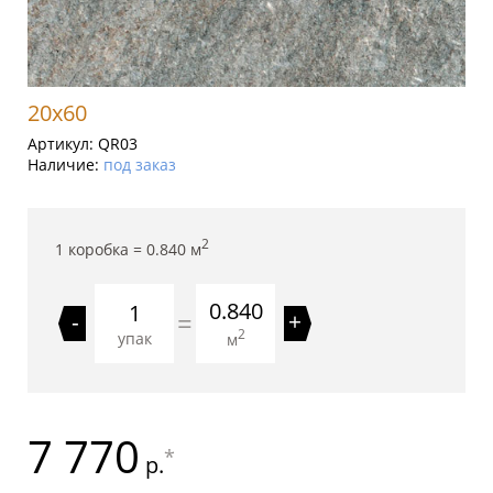
20x60
Артикул:
QR03
Наличие:
под заказ
2
1 коробка =
0.840
м
0.840
=
-
+
2
упак
м
7 770
*
р.