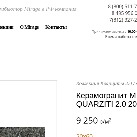
8 (800) 511-
ибьютор Mirage в РФ компания
8 495 956 
+7(812) 327-
лекции
О Mirage
Контакты
Принимаем звонки c
10.00 
Время работы са
Коллекция Кварциты 2.0 /
Керамогранит M
QUARZITI 2.0 20
9 250
2
р/м
20x60