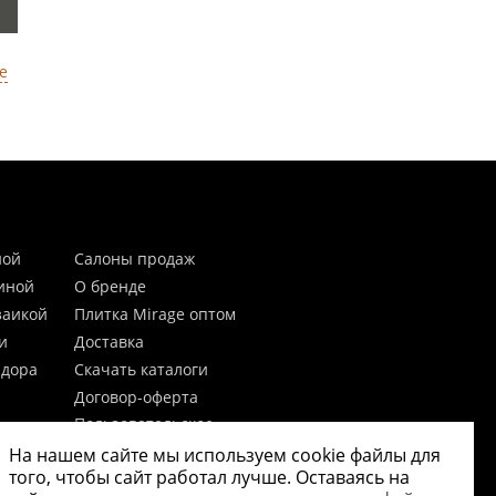
е
ной
Салоны продаж
тиной
О бренде
заикой
Плитка Mirage оптом
и
Доставка
идора
Скачать каталоги
Договор-оферта
Пользовательское
соглашение
На нашем сайте мы используем cookie файлы для
цы
Согласие на обработку
того, чтобы сайт работал лучше. Оставаясь на
персональных данных
 20мм)