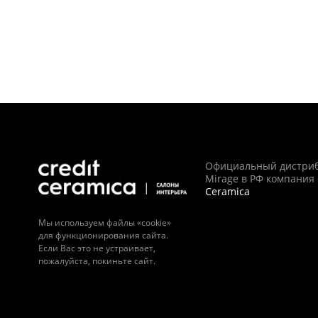
Официальный дистри
Mirage в РФ компания
Ceramica
Мы используем файлы «cookie»
для функционирования сайта.
Если Вас это не устраивает,
пожалуйста, покиньте сайт.