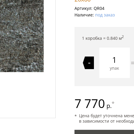
Артикул:
QR04
Наличие:
под заказ
2
1 коробка =
0.840
м
-
упак
7 770
*
р.
Цена будет уточнена мен
в зависимости от необход