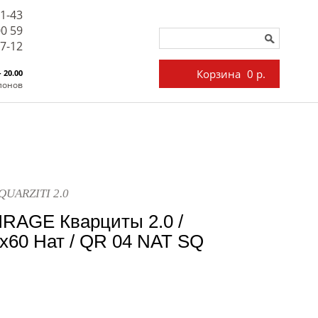
71-43
00 59
27-12
Корзина
0 р.
- 20.00
лонов
 QUARZITI 2.0
IRAGE Кварциты 2.0 /
x60 Нат / QR 04 NAT SQ