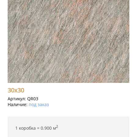
30x30
Артикул:
QR03
Наличие:
под заказ
2
1 коробка =
0.900
м