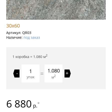
30x60
Артикул:
QR03
Наличие:
под заказ
2
1 коробка =
1.080
м
1.080
=
-
+
2
упак
м
6 880
*
р.