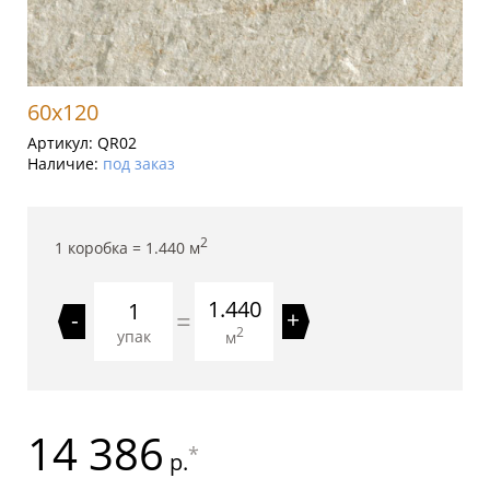
60x120
Артикул:
QR02
Наличие:
под заказ
2
1 коробка =
1.440
м
1.440
=
-
+
2
упак
м
14 386
*
р.