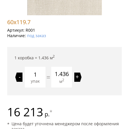
60x119.7
Артикул:
R001
Наличие:
под заказ
2
1 коробка =
1.436
м
1.436
=
-
+
2
упак
м
16 213
*
р.
Цена будет уточнена менеджером после оформления
заказа