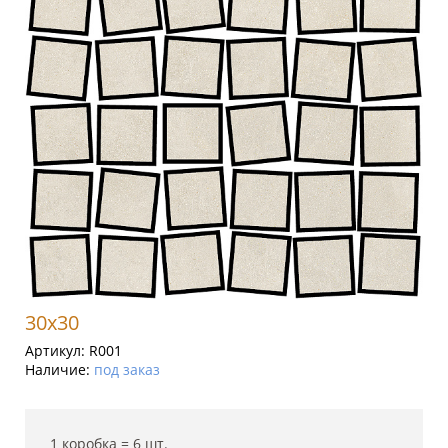
30x30
Артикул:
R001
Наличие:
под заказ
1 коробка =
6
шт.