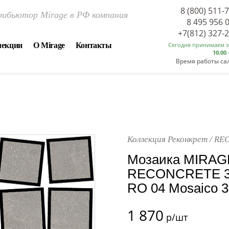
8 (800) 511-
ибьютор Mirage в РФ компания
8 495 956 
+7(812) 327-
лекции
О Mirage
Контакты
Сегодня принимаем 
10.00 
Время работы са
Коллекция Реконкрет / R
Мозаика MIRAGE
RECONCRETE 30
RO 04 Mosaico 36
1 870
р/шт