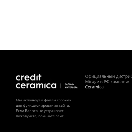
Официальный дистри
Mirage в РФ компания
Ceramica
Мы используем файлы «cookie»
для функционирования сайта.
Если Вас это не устраивает,
пожалуйста, покиньте сайт.