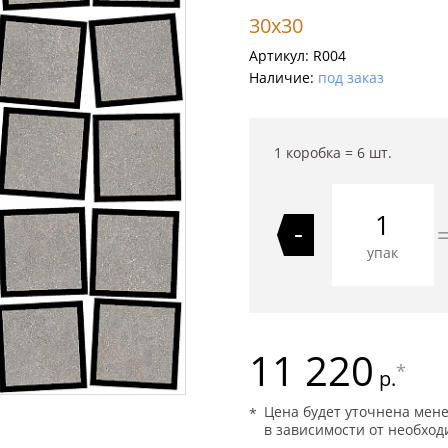
30x30
Артикул:
R004
Наличие:
под заказ
1 коробка =
6
шт.
-
упак
11 220
*
р.
Цена будет уточнена мен
в зависимости от необход