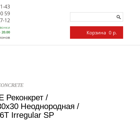
71-43
00 59
27-12
звонки
Корзина
0 р.
- 20.00
лонов
ECONCRETE
 Реконкрет /
x30 Неоднородная /
T Irregular SP