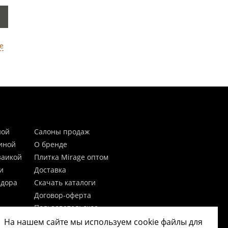
е
ной
Салоны продаж
тиной
О бренде
заикой
Плитка Mirage оптом
и
Доставка
идора
Скачать каталоги
Договор-оферта
Пользовательское
соглашение
На нашем сайте мы используем cookie файлы для
цы
Согласие на обработку