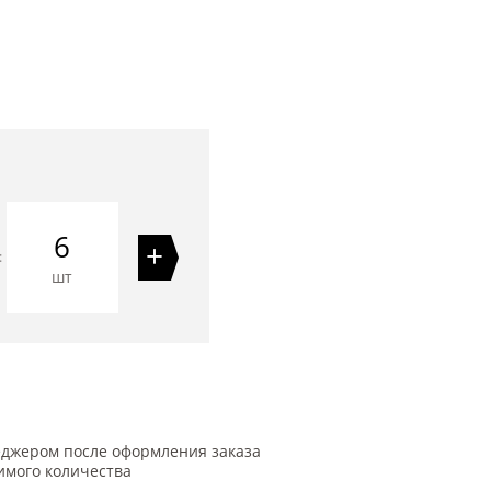
6
+
=
шт
еджером после оформления заказа
имого количества