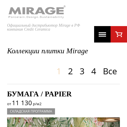
Официальный дистрибьютор Mirage в РФ
компания Credit Ceramica
Коллекции плитки Mirage
1
2
3
4
Все
БУМАГА / PAPIER
11 130
от
р/м2
СКЛАДСКАЯ ПРОГРАММА