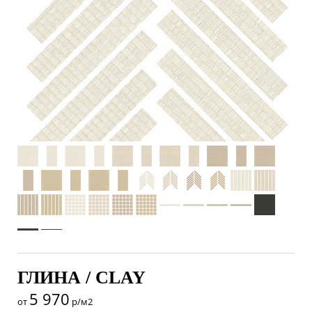
ГЛИНА / CLAY
5 970
от
р/м2