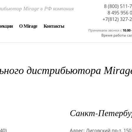
8 (800) 511-
ибьютор Mirage в РФ компания
8 495 956 
+7(812) 327-
лекции
О Mirage
Контакты
Принимаем звонки c
10.00 
Время работы са
ного дистрибьютора Mirage 
Санкт-Петербу
340)
Адрес:
Лиговский пр-т, 150