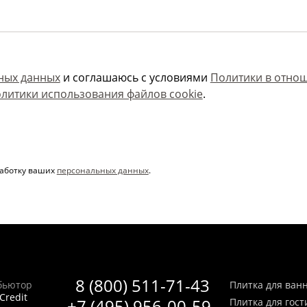
ных данных
и соглашаюсь с условиями
Политики в отно
литики использования файлов cookie
.
работку ваших
персональных данных
.
8 (800) 511-71-43
бьютор
Плитка для ван
Credit
+7 (495) 956-00-59
Плитка для гос