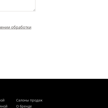
шении обработки
ной
Салоны продаж
тиной
О бренде