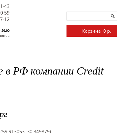
71-43
00 59
27-12
Корзина
0 р.
- 20.00
лонов
в РФ компании Credit
рг
 (59.913053, 30.349879)