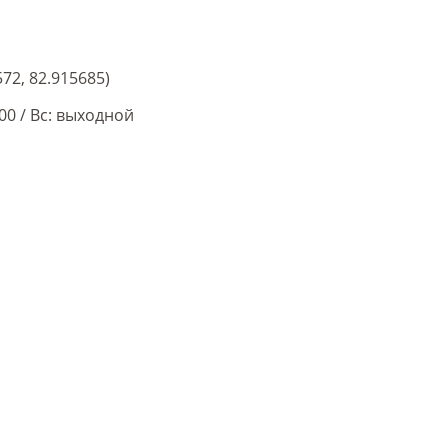
572, 82.915685)
.00
/
Вс: выходной