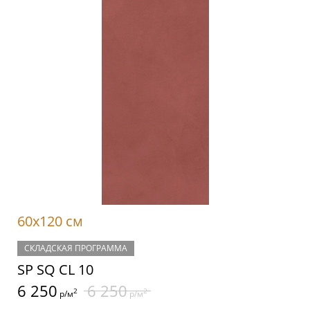
60x120 см
СКЛАДСКАЯ ПРОГРАММА
SP SQ CL 10
6 250
6 250
2
2
р/м
р/м