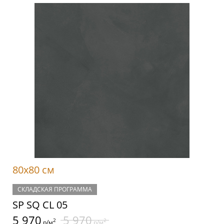
80x80 см
СКЛАДСКАЯ ПРОГРАММА
SP SQ CL 05
5 970
5 970
2
2
р/м
р/м