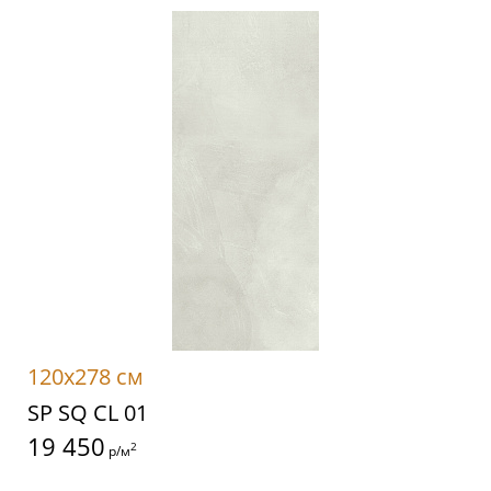
120x278 см
SP SQ CL 01
19 450
2
р/м