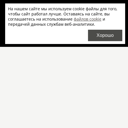
8 (800) 511-71-43
На нашем сайте мы используем cookie файлы для того,
+7 (495) 956-00-59
чтобы сайт работал лучше. Оставаясь на сайте, вы
соглашаетесь на использование
файлов cookie
и
+7 (812) 327-27-12
передачей данных службам веб-аналитики.
Официальный дистрибьютор Mirage в РФ компания
Хорошо
Credit Ceramica
Салоны продаж
О бренде
Плитка Mirage оптом
Доставка
Скачать каталоги
Договор-оферта
Пользовательское соглашение
Согласие на обработку персональных данных
Согласие на получение рекламных материалов
Политика использования файлов cookie на сайте