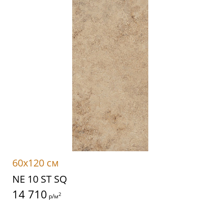
60x120 см
NE 10 ST SQ
14 710
2
р/м