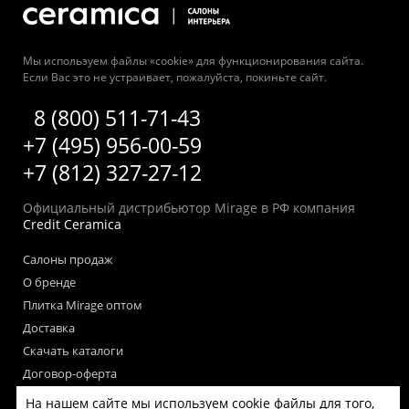
Мы используем файлы «cookie» для функционирования сайта.
Если Вас это не устраивает, пожалуйста, покиньте сайт.
8 (800) 511-71-43
+7 (495) 956-00-59
+7 (812) 327-27-12
Официальный дистрибьютор Mirage в РФ компания
Credit Ceramica
Салоны продаж
О бренде
Плитка Mirage оптом
Доставка
Скачать каталоги
Договор-оферта
Пользовательское соглашение
На нашем сайте мы используем cookie файлы для того,