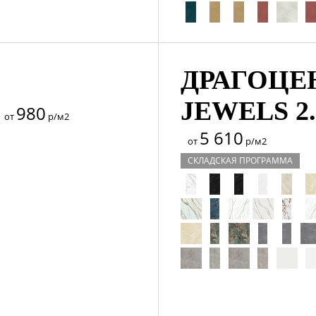
ДРАГОЦЕН
JEWELS 2.
980
от
р/м2
5 610
от
р/м2
СКЛАДСКАЯ ПРОГРАММА