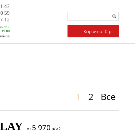
71-43
00 59
27-12
звонки
Корзина
0 р.
- 19.00
лонов
1
2
Все
CLAY
5 970
от
р/м2