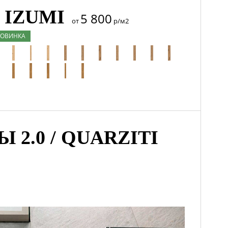
 IZUMI
5 800
от
р/м2
ОВИНКА
 2.0 / QUARZITI