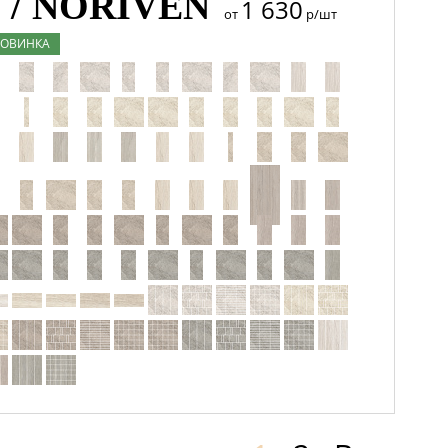
/ NORIVEN
1 630
от
р/шт
ОВИНКА