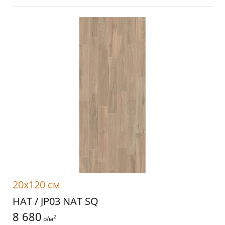
20x120 см
НАТ / JP03 NAT SQ
8 680
2
р/м