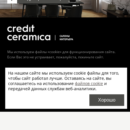
Мы используем файлы «cookie» для функционирования сайта.
Если Вас это не устраивает, пожалуйста, покиньте сайт.
8 (800) 511-71-43
На нашем сайте мы используем cookie файлы для того,
+7 (495) 956-00-59
чтобы сайт работал лучше. Оставаясь на сайте, вы
соглашаетесь на использование
файлов cookie
и
+7 (812) 327-27-12
передачей данных службам веб-аналитики.
Официальный дистрибьютор Mirage в РФ компания
Хорошо
Credit Ceramica
Салоны продаж
О бренде
Плитка Mirage оптом