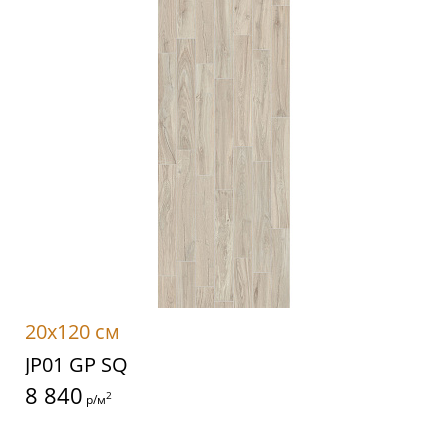
20x120 см
JP01 GP SQ
8 840
2
р/м