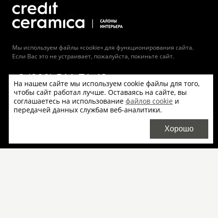
Мы используем файлы «cookie» для функционирования сайта.
Если Вас это не устраивает, пожалуйста, покиньте сайт.
8 (800) 511-71-43
На нашем сайте мы используем cookie файлы для того,
+7 (495) 956-00-59
чтобы сайт работал лучше. Оставаясь на сайте, вы
соглашаетесь на использование
файлов cookie
и
+7 (812) 327-27-12
передачей данных службам веб-аналитики.
Официальный дистрибьютор Mirage в РФ компания
Хорошо
Credit Ceramica
Салоны продаж
О бренде
Плитка Mirage оптом
Доставка
Скачать каталоги
Договор-оферта