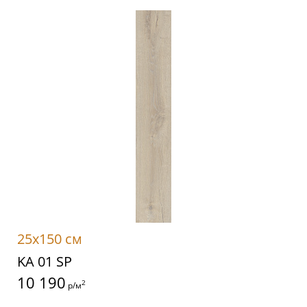
25x150 см
KA 01 SP
10 190
2
р/м