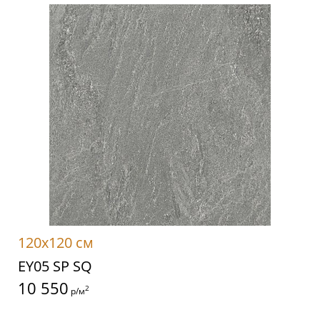
120x120 см
EY05 SP SQ
10 550
2
р/м