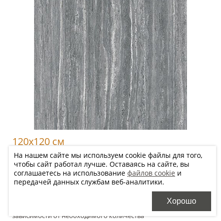
120x120 см
На нашем сайте мы используем cookie файлы для того,
EY08 SP SQ
чтобы сайт работал лучше. Оставаясь на сайте, вы
10 550
соглашаетесь на использование
файлов cookie
и
2
р/м
передачей данных службам веб-аналитики.
Хорошо
Цена будет уточнена менеджером после оформления заказа в
зависимости от необходимого количества