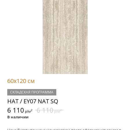
60x120 см
СКЛАДСКАЯ ПРОГРАММА
НАТ / EY07 NAT SQ
6 110
6 110
2
2
р/м
р/м
В наличии
Цена будет уточнена менеджером после оформления заказа в