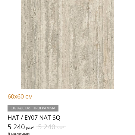
60x60 см
СКЛАДСКАЯ ПРОГРАММА
НАТ / EY07 NAT SQ
5 240
5 240
2
2
р/м
р/м
В наличии