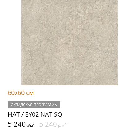
60x60 см
СКЛАДСКАЯ ПРОГРАММА
НАТ / EY02 NAT SQ
5 240
5 240
2
2
р/м
р/м