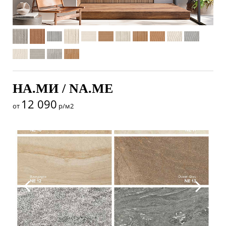
НА.МИ / NA.ME
12 090
от
р/м2