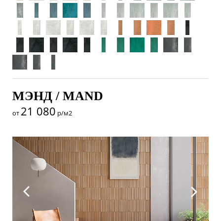
МЭНД / MAND
21 080
от
р/м2