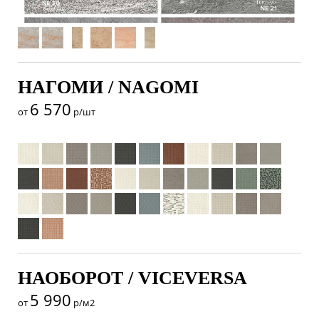
НАГОМИ / NAGOMI
6 570
от
р/шт
НАОБОРОТ / VICEVERSA
5 990
от
р/м2