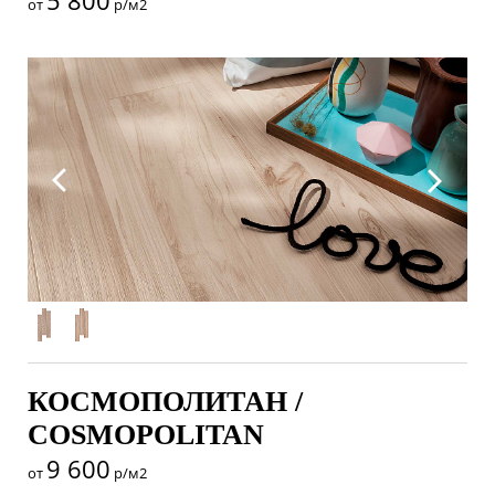
5 800
от
р/м2
КОСМОПОЛИТАН /
COSMOPOLITAN
9 600
от
р/м2