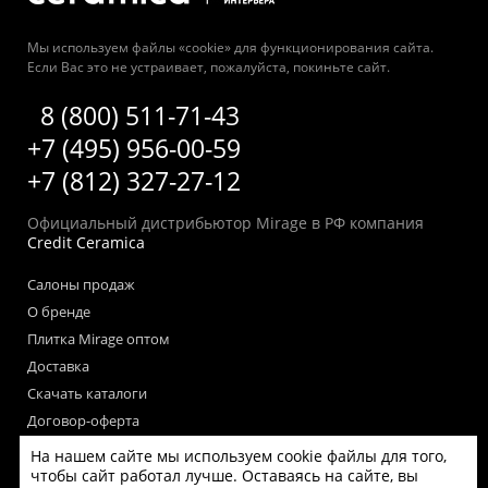
Мы используем файлы «cookie» для функционирования сайта.
Если Вас это не устраивает, пожалуйста, покиньте сайт.
8 (800) 511-71-43
+7 (495) 956-00-59
+7 (812) 327-27-12
Официальный дистрибьютор Mirage в РФ компания
Credit Ceramica
Салоны продаж
О бренде
Плитка Mirage оптом
Доставка
Скачать каталоги
Договор-оферта
Пользовательское соглашение
На нашем сайте мы используем cookie файлы для того,
Согласие на обработку персональных данных
чтобы сайт работал лучше. Оставаясь на сайте, вы