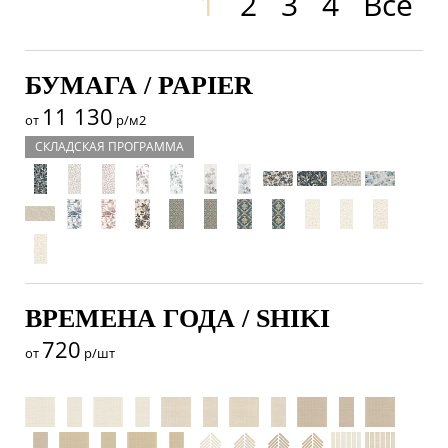
1
2
3
4
Все
БУМАГА / PAPIER
11 130
от
р/м2
СКЛАДСКАЯ ПРОГРАММА
ВРЕМЕНА ГОДА / SHIKI
720
от
р/шт