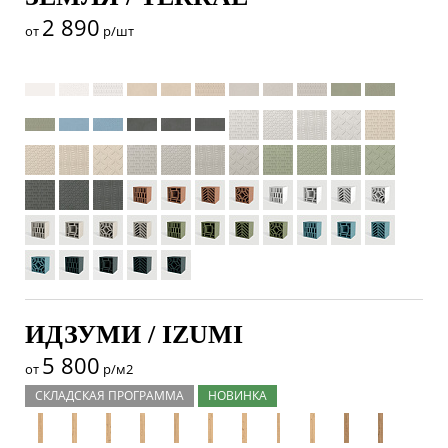
2 890
от
р/шт
ИДЗУМИ / IZUMI
5 800
от
р/м2
СКЛАДСКАЯ ПРОГРАММА
НОВИНКА