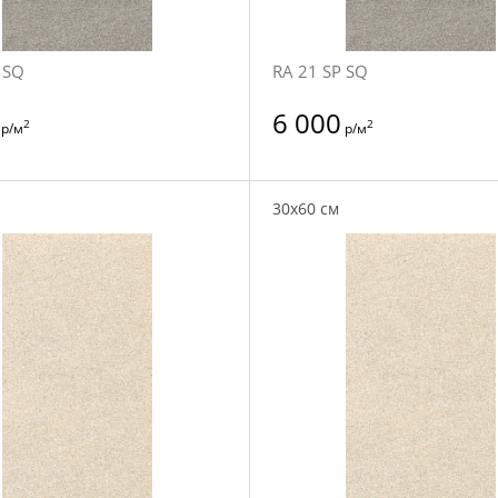
 SQ
RA 21 SP SQ
6 000
2
2
р/м
р/м
30x60 см