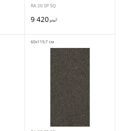
RA 20 SP SQ
9 420
2
р/м
60x119,7 см