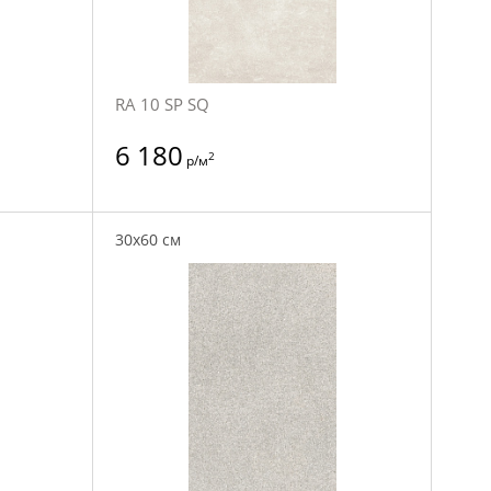
RA 10 SP SQ
6 180
2
р/м
30x60 см