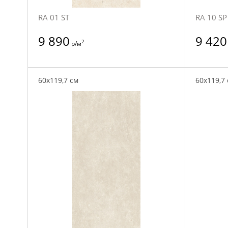
RA 01 ST
RA 10 SP
9 890
9 420
2
р/м
60x119,7 см
60x119,7