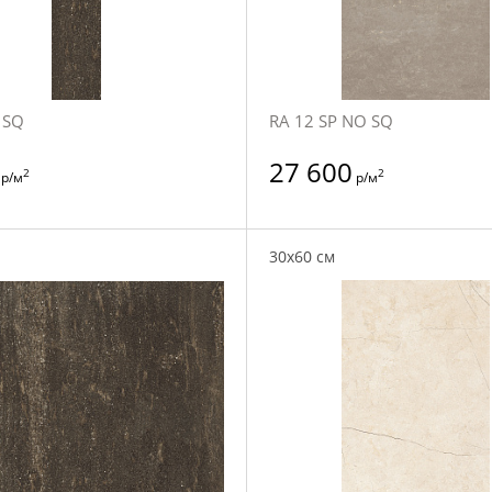
 SQ
RA 12 SP NO SQ
27 600
2
2
р/м
р/м
30x60 см