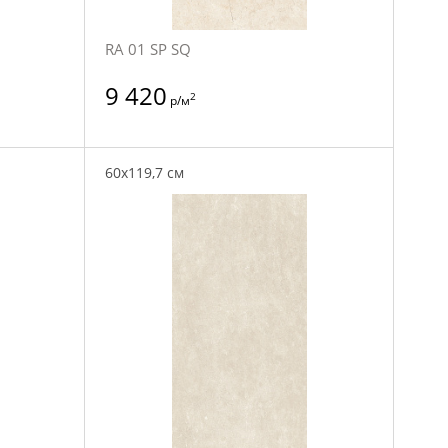
RA 01 SP SQ
9 420
2
р/м
60x119,7 см