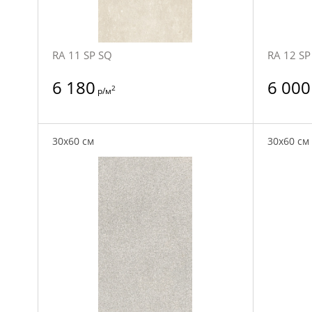
RA 11 SP SQ
RA 12 SP
6 180
6 000
2
р/м
30x60 см
30x60 см