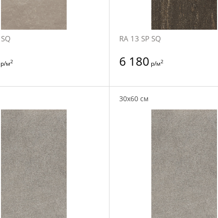
 SQ
RA 13 SP SQ
6 180
2
2
р/м
р/м
30x60 см