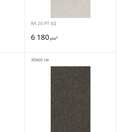
RA 20 PT SQ
6 180
2
р/м
30x60 см