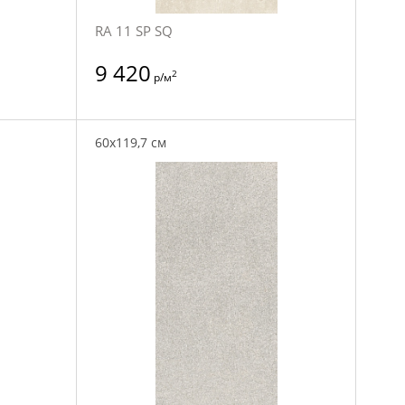
RA 11 SP SQ
9 420
2
р/м
60x119,7 см