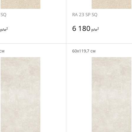
 SQ
RA 23 SP SQ
6 180
2
2
р/м
р/м
 см
60x119,7 см