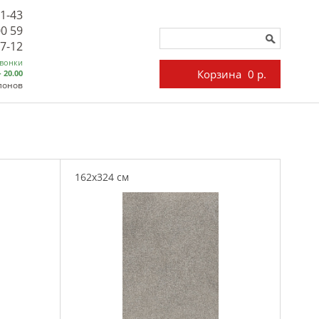
71-43
00 59
27-12
звонки
Корзина
0 р.
- 20.00
лонов
162x324 см