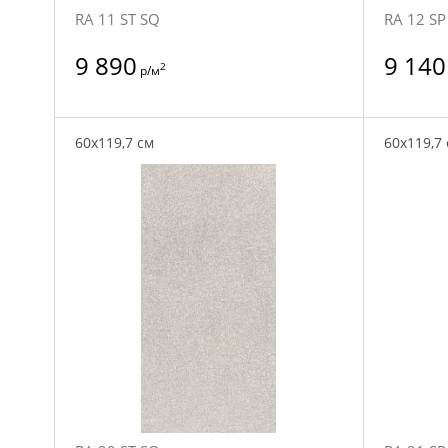
RA 11 ST SQ
RA 12 SP
9 890
9 140
2
р/м
60x119,7 см
60x119,7