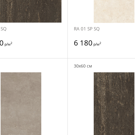
 SQ
RA 01 SP SQ
0
6 180
2
2
р/м
р/м
30x60 см