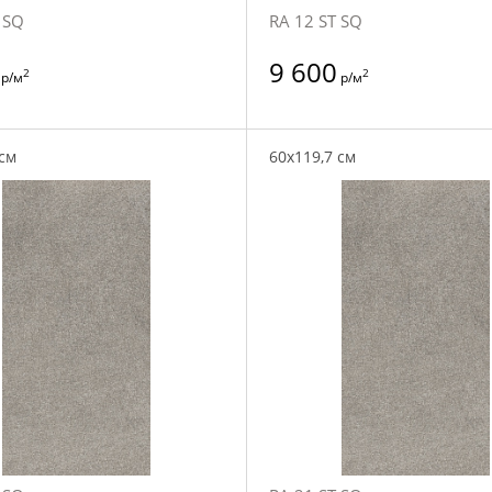
 SQ
RA 12 ST SQ
9 600
2
2
р/м
р/м
 см
60x119,7 см