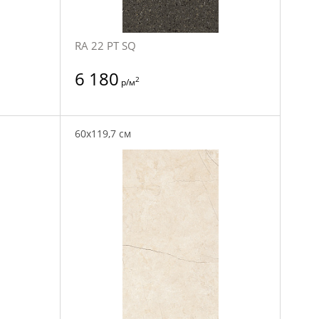
RA 22 PT SQ
6 180
2
р/м
60x119,7 см