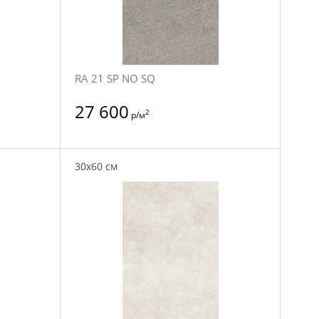
RA 21 SP NO SQ
27 600
2
р/м
30x60 см