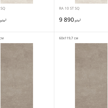
 SQ
RA 10 ST SQ
9 890
2
2
р/м
р/м
 см
60x119,7 см