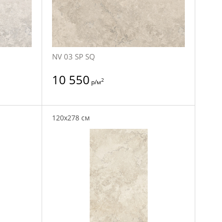
NV 03 SP SQ
10 550
2
р/м
120x278 см