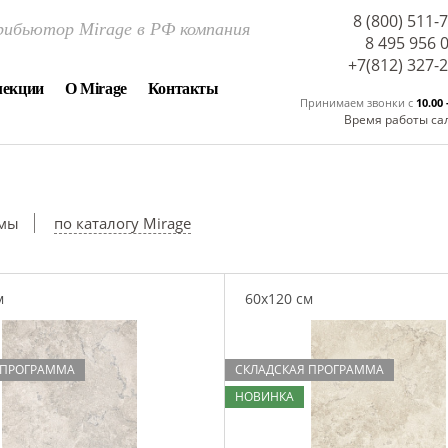
8 (800) 511-
ибьютор Mirage в РФ компания
8 495 956 
+7(812) 327-
лекции
О Mirage
Контакты
Принимаем звонки c
10.00 
Время работы са
ммы
по каталогу Mirage
м
60x120 см
 ПРОГРАММА
СКЛАДСКАЯ ПРОГРАММА
НОВИНКА