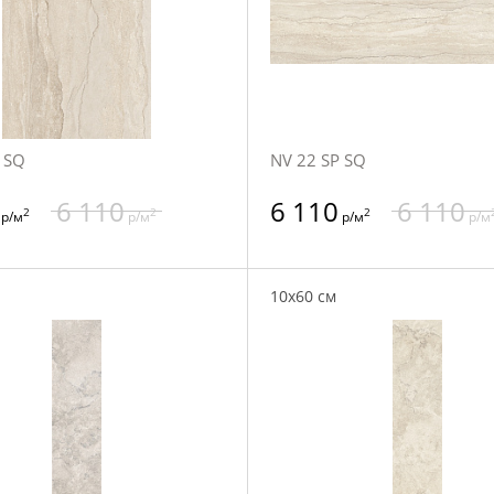
 SQ
NV 22 SP SQ
6 110
6 110
6 110
2
2
2
р/м
р/м
р/м
р/м
10x60 см