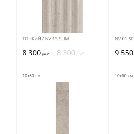
ТОНКИЙ / NV 13 SLIM
NV 01 SP
8 300
8 300
9 550
2
2
р/м
р/м
10x60 см
10x60 см