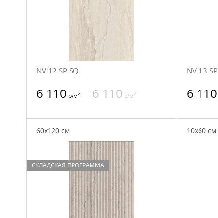
NV 12 SP SQ
NV 13 SP
6 110
6 110
6 110
2
2
р/м
р/м
60x120 см
10x60 см
СКЛАДСКАЯ ПРОГРАММА