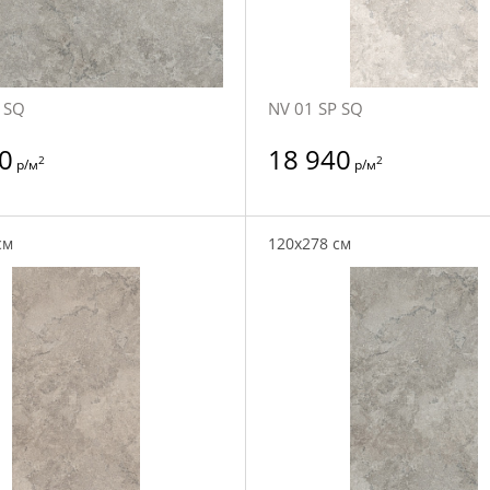
 SQ
NV 01 SP SQ
0
18 940
2
2
р/м
р/м
см
120x278 см