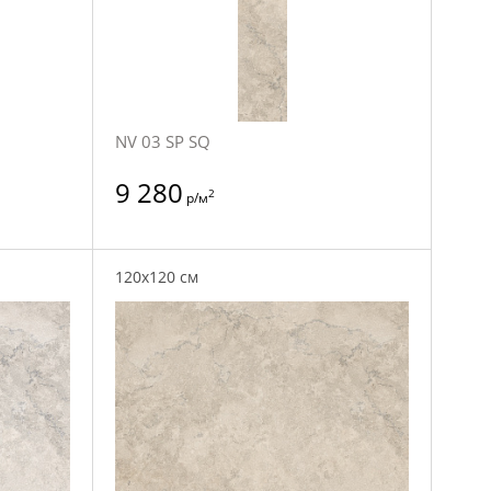
NV 03 SP SQ
9 280
2
р/м
120x120 см