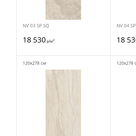
NV 03 SP SQ
NV 04 SP
18 530
18 53
2
р/м
120x278 см
120x278 