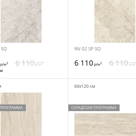
 SQ
NV 02 SP SQ
6 110
6 110
6 110
2
2
2
р/м
р/м
р/м
р/м
ии
м
60x120 см
 ПРОГРАММА
СКЛАДСКАЯ ПРОГРАММА