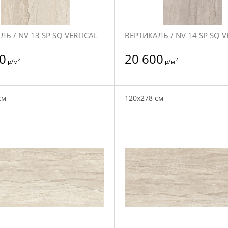
Ь / NV 13 SP SQ VERTICAL
ВЕРТИКАЛЬ / NV 14 SP SQ V
0
20 600
2
2
р/м
р/м
см
120x278 см