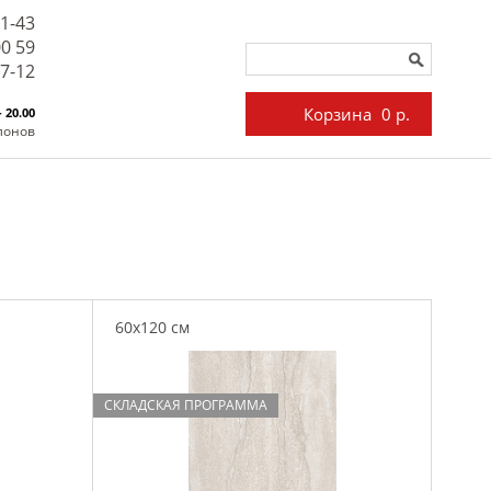
71-43
00 59
27-12
Корзина
0 р.
- 20.00
лонов
60x120 см
СКЛАДСКАЯ ПРОГРАММА