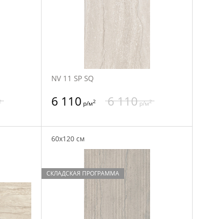
NV 11 SP SQ
6 110
6 110
2
2
2
р/м
р/м
60x120 см
СКЛАДСКАЯ ПРОГРАММА