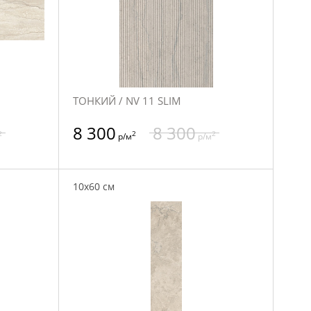
ТОНКИЙ / NV 11 SLIM
8 300
8 300
2
2
2
р/м
р/м
10x60 см