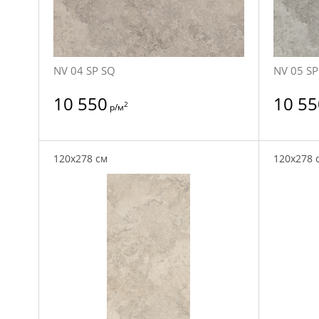
NV 04 SP SQ
NV 05 SP
10 550
10 55
2
р/м
120x278 см
120x278 