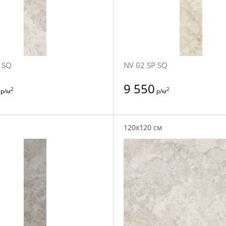
 SQ
NV 02 SP SQ
9 550
2
2
р/м
р/м
120x120 см