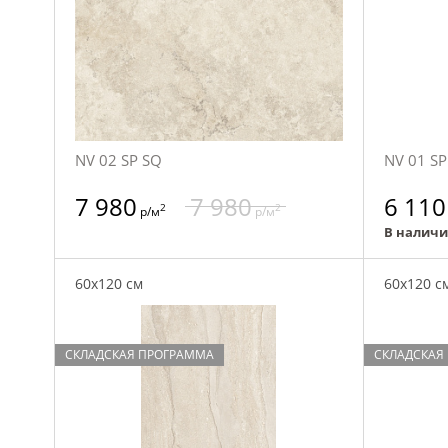
NV 02 SP SQ
NV 01 SP
7 980
7 980
6 110
2
2
р/м
р/м
В налич
60x120 см
60x120 с
СКЛАДСКАЯ ПРОГРАММА
СКЛАДСКАЯ