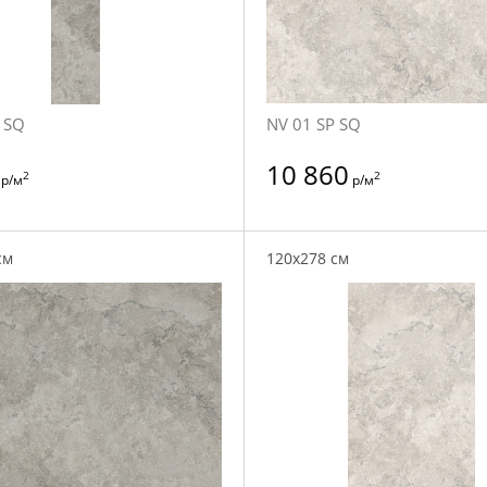
 SQ
NV 01 SP SQ
10 860
2
2
р/м
р/м
см
120x278 см