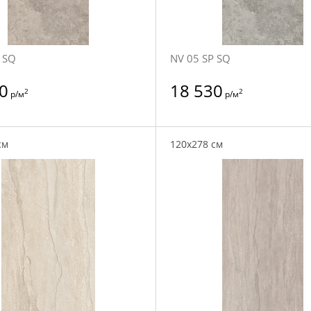
 SQ
NV 05 SP SQ
0
18 530
2
2
р/м
р/м
см
120x278 см