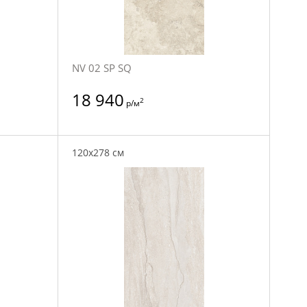
NV 02 SP SQ
18 940
2
р/м
120x278 см