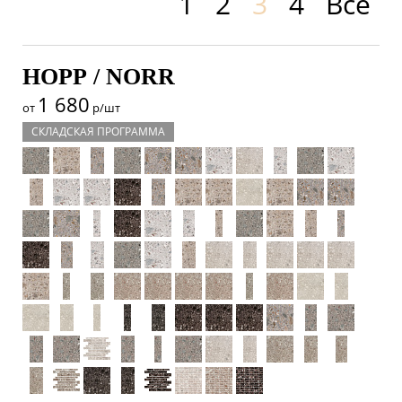
1
2
3
4
Все
НОРР / NORR
1 680
от
р/шт
СКЛАДСКАЯ ПРОГРАММА