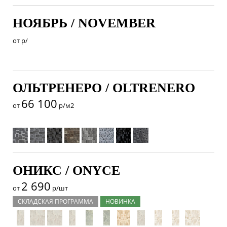
НОЯБРЬ / NOVEMBER
от
р/
ОЛЬТРЕНЕРО / OLTRENERO
66 100
от
р/м2
ОНИКС / ONYCE
2 690
от
р/шт
СКЛАДСКАЯ ПРОГРАММА
НОВИНКА