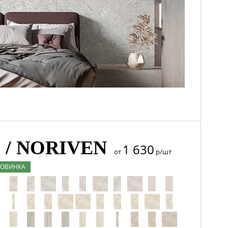
/ NORIVEN
1 630
от
р/шт
ОВИНКА