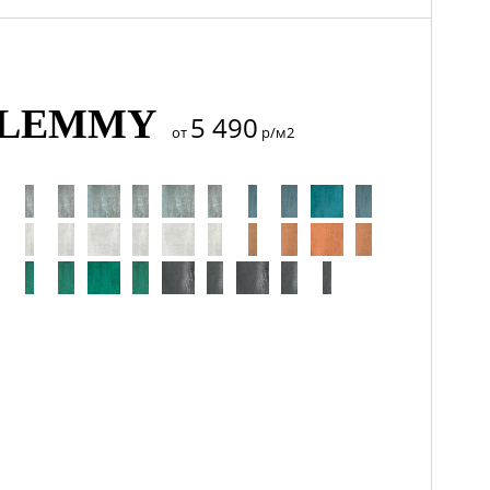
 LEMMY
5 490
от
р/м2