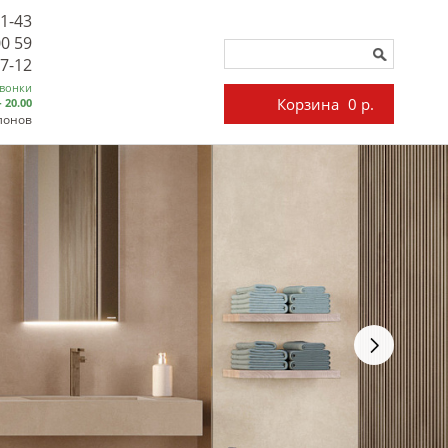
71-43
00 59
27-12
звонки
Корзина
0 р.
- 20.00
лонов