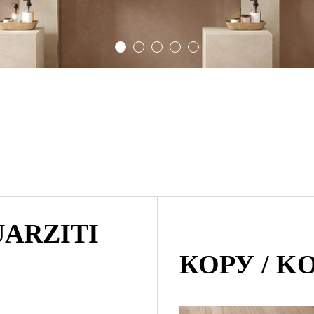
UARZITI
КОРУ / K