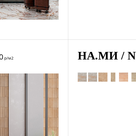
НА.МИ / 
0
р/м2