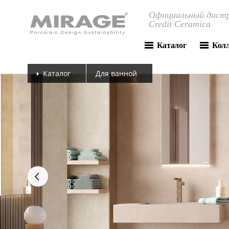
Официальный дистр
Credit Ceramica
Каталог
Кол
Каталог
Для ванной
next