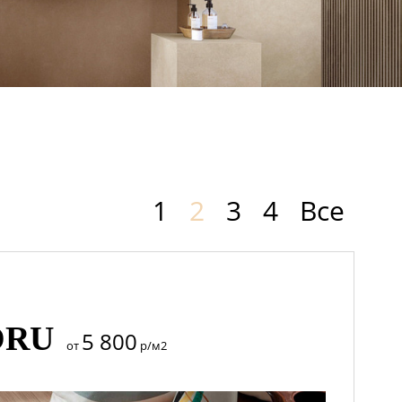
1
2
3
4
Все
ORU
5 800
от
р/м2