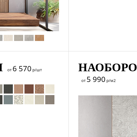
I
НАОБОРОТ
6 570
от
р/шт
5 990
от
р/м2