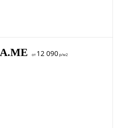
NA.ME
12 090
от
р/м2