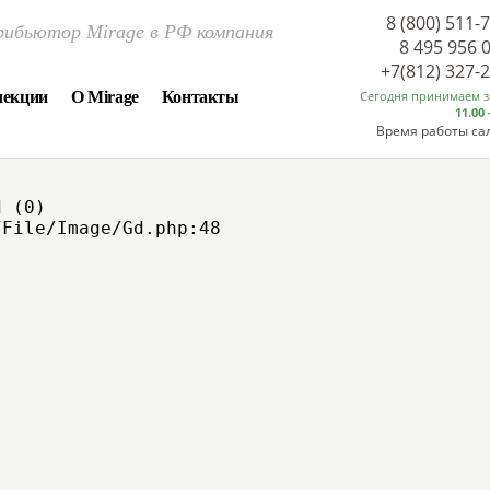
8 (800) 511-
ибьютор Mirage в РФ компания
8 495 956 
+7(812) 327-
лекции
О Mirage
Контакты
Сегодня принимаем 
11.00 
Время работы са
 (0)

File/Image/Gd.php:48
