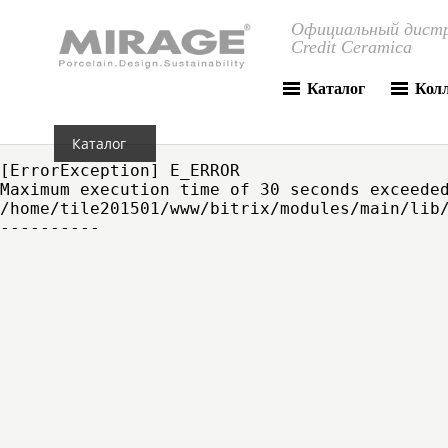
Официальный дистр
Credit Ceramica
Каталог
Кол
Каталог
[ErrorException] E_ERROR

Maximum execution time of 30 seconds exceeded
/home/tile201501/www/bitrix/modules/main/lib/