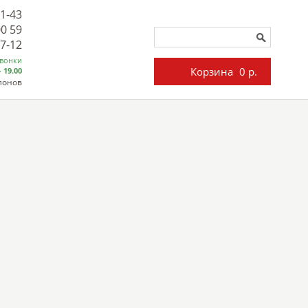
71-43
00 59
27-12
звонки
Корзина
0 р.
- 19.00
лонов