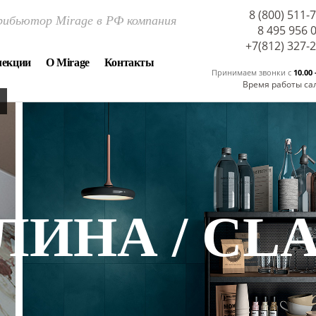
8 (800) 511-
ибьютор Mirage в РФ компания
8 495 956 
+7(812) 327-
лекции
О Mirage
Контакты
Принимаем звонки c
10.00 
Время работы са
ЛИНА / CL