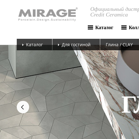
Официальный дистр
Credit Ceramica
Каталог
Кол
Каталог
Для гостиной
Глина / CLAY
next
Г