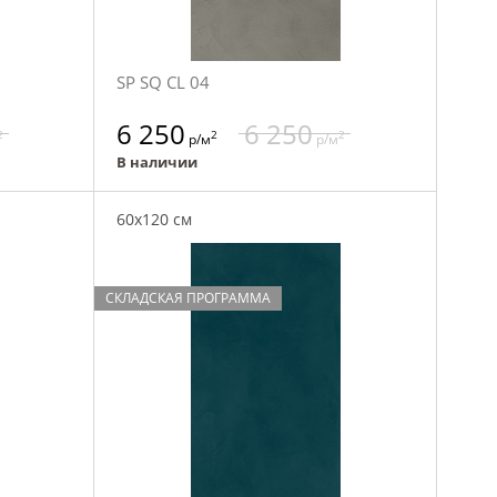
SP SQ CL 04
6 250
6 250
2
2
2
р/м
р/м
В наличии
60x120 см
СКЛАДСКАЯ ПРОГРАММА