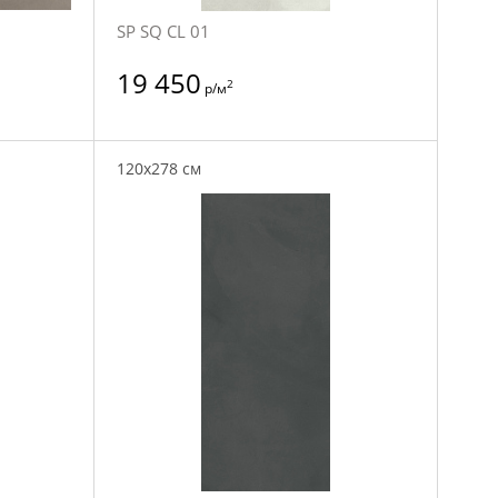
SP SQ CL 01
19 450
2
р/м
120x278 см