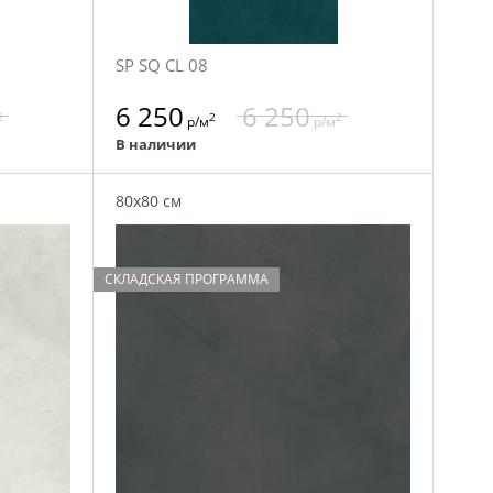
SP SQ CL 08
6 250
6 250
2
2
2
р/м
р/м
В наличии
80x80 см
СКЛАДСКАЯ ПРОГРАММА