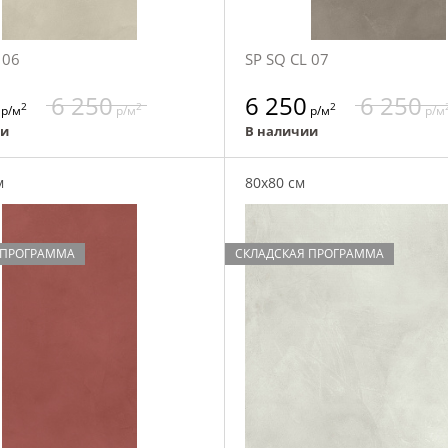
 06
SP SQ CL 07
6 250
6 250
6 250
2
2
2
р/м
р/м
р/м
р/м
ии
В наличии
м
80x80 см
 ПРОГРАММА
СКЛАДСКАЯ ПРОГРАММА