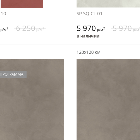
 10
SP SQ CL 01
6 250
5 970
5 970
2
2
2
р/м
р/м
р/м
р/м
В наличии
120x120 см
 ПРОГРАММА