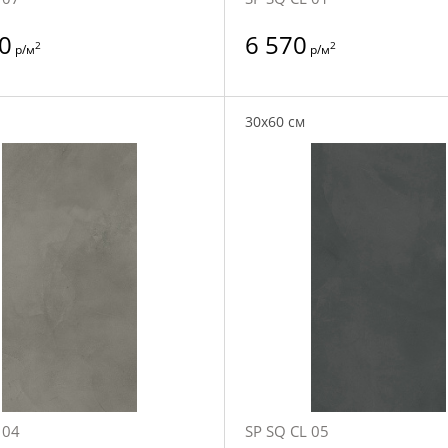
0
6 570
2
2
р/м
р/м
30x60 см
 04
SP SQ CL 05