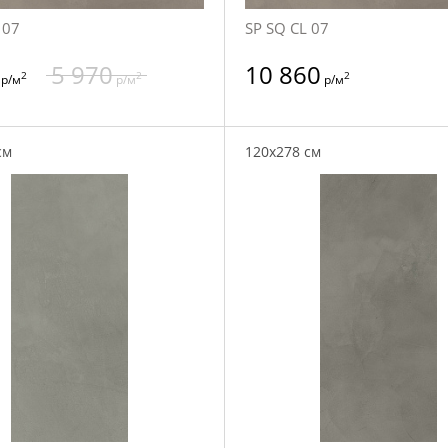
 07
SP SQ CL 07
5 970
10 860
2
2
2
р/м
р/м
р/м
см
120x278 см