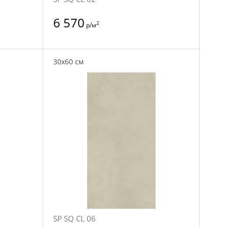
6 570
2
р/м
30x60 см
SP SQ CL 06