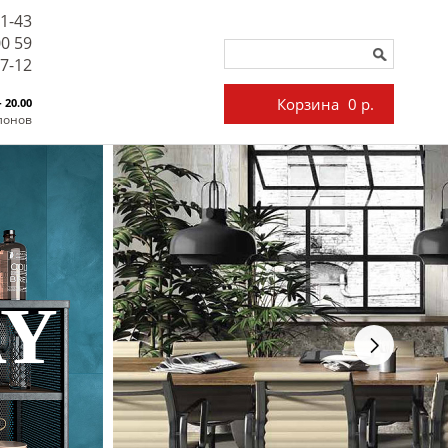
71-43
00 59
27-12
Корзина
0 р.
- 20.00
лонов
AY