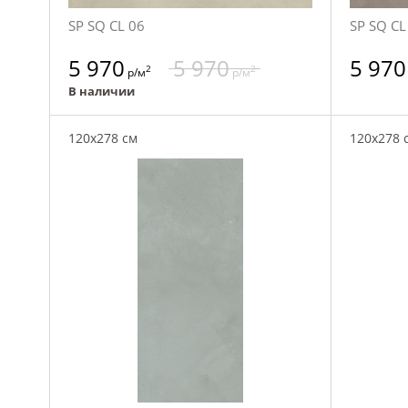
SP SQ CL 06
SP SQ CL
5 970
5 970
5 970
2
2
р/м
р/м
В наличии
120x278 см
120x278 