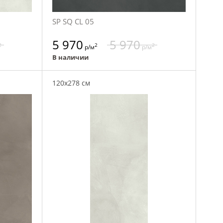
SP SQ CL 05
5 970
5 970
2
2
2
р/м
р/м
В наличии
120x278 см