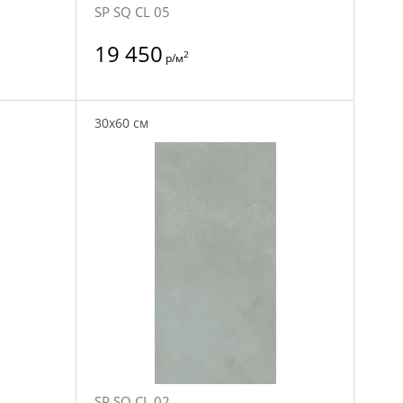
SP SQ CL 05
19 450
2
р/м
30x60 см
SP SQ CL 02