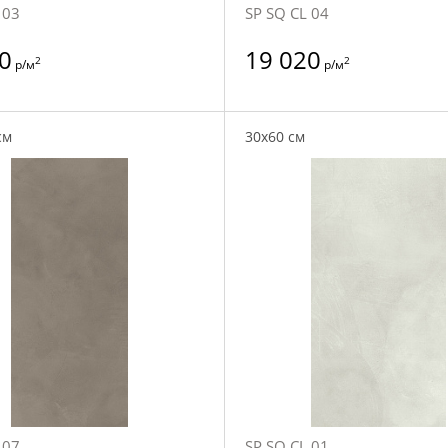
 03
SP SQ CL 04
0
19 020
2
2
р/м
р/м
см
30x60 см
 07
SP SQ CL 01