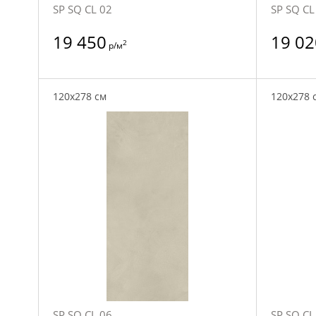
SP SQ CL 02
SP SQ CL
19 450
19 02
2
р/м
120x278 см
120x278 
SP SQ CL 06
SP SQ CL