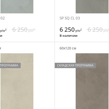
 02
SP SQ CL 03
6 250
6 250
6 250
2
2
2
р/м
р/м
р/м
р/м
ии
В наличии
м
60x120 см
 ПРОГРАММА
СКЛАДСКАЯ ПРОГРАММА