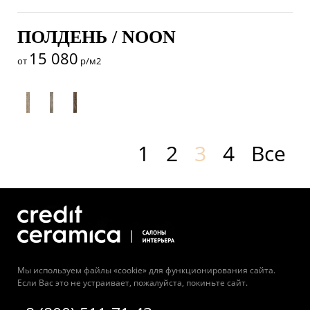
ПОЛДЕНЬ / NOON
15 080
от
р/м2
1
2
3
4
Все
Мы используем файлы «cookie» для функционирования сайта.
Если Вас это не устраивает, пожалуйста, покиньте сайт.