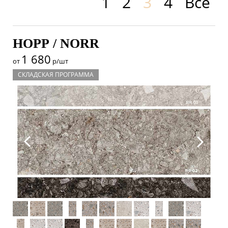
1
2
3
4
Все
НОРР / NORR
1 680
от
р/шт
СКЛАДСКАЯ ПРОГРАММА