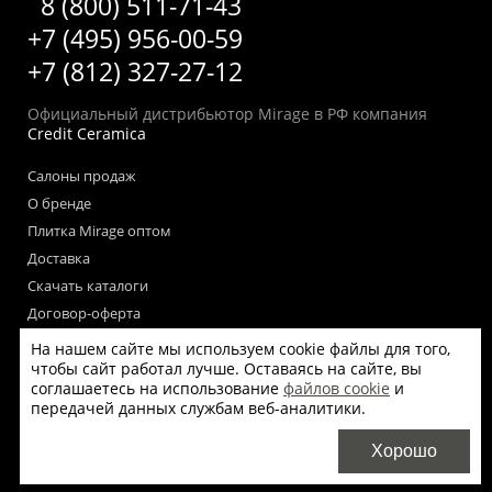
8 (800) 511-71-43
+7 (495) 956-00-59
+7 (812) 327-27-12
Официальный дистрибьютор Mirage в РФ компания
Credit Ceramica
Салоны продаж
О бренде
Плитка Mirage оптом
Доставка
Скачать каталоги
Договор-оферта
Пользовательское соглашение
На нашем сайте мы используем cookie файлы для того,
чтобы сайт работал лучше. Оставаясь на сайте, вы
Согласие на обработку персональных данных
соглашаетесь на использование
файлов cookie
и
Согласие на получение рекламных материалов
передачей данных службам веб-аналитики.
Политика использования файлов cookie на сайте
Хорошо