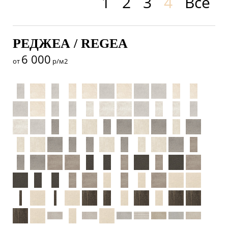
1
2
3
4
Все
РЕДЖЕА / REGEA
6 000
от
р/м2