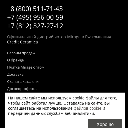
8 (800) 511-71-43
+7 (495) 956-00-59
+7 (812) 327-27-12
Официальный дистрибьютор Mirage в РФ компания
Credit Ceramica
Салоны продаж
О бренде
Плитка Mirage оптом
Доставка
Скачать каталоги
Договор-оферта
Пользовательское соглашение
На нашем сайте мы используем cookie файлы для того,
Согласие на обработку персональных данных
чтобы сайт работал лучше. Оставаясь на сайте, вы
соглашаетесь на использование
файлов cookie
и
Согласие на получение рекламных материалов
передачей данных службам веб-аналитики.
Политика использования файлов cookie на сайте
Хорошо