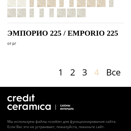
ЭМПОРИО 225 / EMPORIO 225
от
р/
1
2
3
4
Все
Мы используем файлы «cookie» для функционирования сайта.
Если Вас это не устраивает, пожалуйста, покиньте сайт.