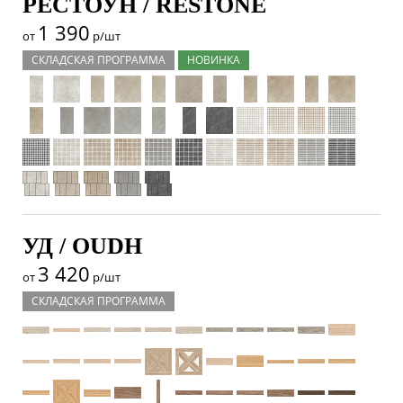
РЕСТОУН / RESTONE
1 390
от
р/шт
СКЛАДСКАЯ ПРОГРАММА
НОВИНКА
УД / OUDH
3 420
от
р/шт
СКЛАДСКАЯ ПРОГРАММА