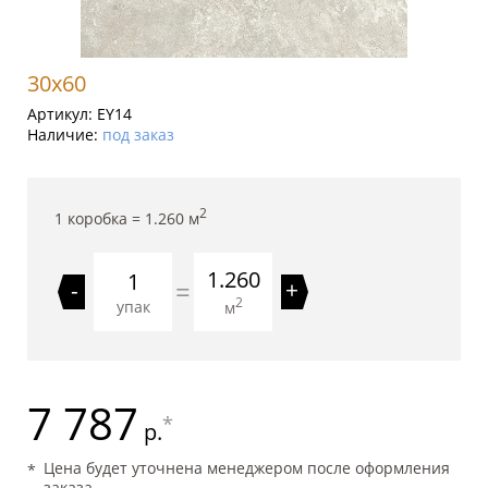
30x60
Артикул:
EY14
Наличие:
под заказ
2
1 коробка =
1.260
м
1.260
=
-
+
2
упак
м
7 787
*
р.
Цена будет уточнена менеджером после оформления
заказа