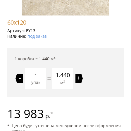
60x120
Артикул:
EY13
Наличие:
под заказ
2
1 коробка =
1.440
м
1.440
=
-
+
2
упак
м
13 983
*
р.
Цена будет уточнена менеджером после оформления
заказа