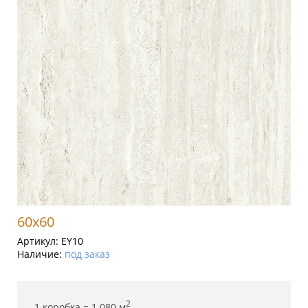
60x60
Артикул:
EY10
Наличие:
под заказ
2
1 коробка =
1.080
м