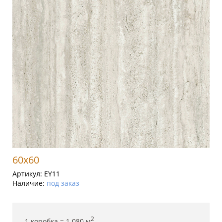
60x60
Артикул:
EY11
Наличие:
под заказ
2
1 коробка =
1.080
м